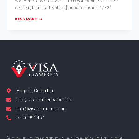
Welcome to WordPress. This is your first post. Edit or
delete it, then start writing! [funnelforms id=”1772″]
READ MORE
Bogotá , Colombia.
info@visatoamerica.com.co
alex@visatoamerica.com
32 06 994 467
Somos un equipo compuesto por abogados de inmigración